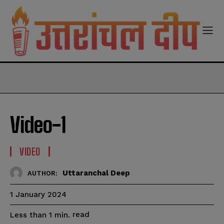
modal-check
Video-1
VIDEO
Uttaranchal Deep
AUTHOR:
1 January 2024
read
Less than 1
min.