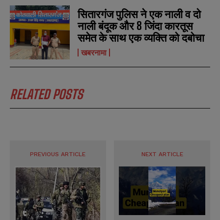
सितारगंज पुलिस ने एक नाली व दो
नाली बंदूक और 8 जिंदा कारतूस
समेत के साथ एक व्यक्ति को दबोचा
खबरनामा
RELATED POSTS
N
N
a
a
m
m
e
e
E
E
*
*
m
m
a
a
PREVIOUS ARTICLE
NEXT ARTICLE
i
i
N
N
l
l
u
u
*
*
m
m
b
b
SUBMIT
SUBMIT
e
e
r
r
s
s