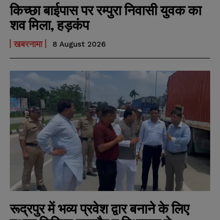
किच्छा बाईपास पर रम्पुरा निवासी युवक का
शव मिला, हड़कंप
खबरनामा
8 August 2026
N
N
a
a
m
m
e
e
E
E
*
*
m
m
a
a
i
i
N
N
l
l
u
u
*
*
m
m
b
b
SUBMIT
SUBMIT
e
e
r
r
s
s
रूद्रपुर में भव्य प्रवेश द्वार बनाने के लिए