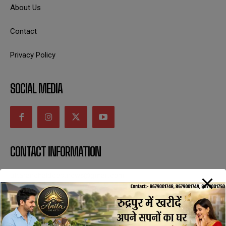
About Us
Contact
Privacy Policy
SOCIAL MEDIA
CONTACT INFORMATION
uttaranchaldeep.news@gmail.com
SUBSCRIBE NOW