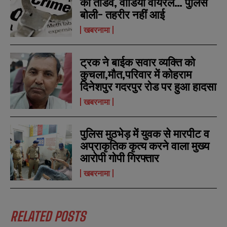
का तांडव, वीडियो वायरल… पुलिस
बोली- तहरीर नहीं आई
खबरनामा
ट्रक ने बाईक सवार व्यक्ति को
कुचला,मौत,परिवार में कोहराम
दिनेशपुर गदरपुर रोड पर हुआ हादसा
खबरनामा
पुलिस मुठभेड़ में युवक से मारपीट व
अप्राकृतिक कृत्य करने वाला मुख्य
आरोपी गोपी गिरफ्तार
N
N
खबरनामा
a
a
m
m
e
e
E
E
*
*
m
m
RELATED POSTS
a
a
i
i