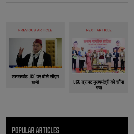
N
N
l
l
u
u
*
*
m
m
b
b
SUBMIT
SUBMIT
e
e
r
r
PREVIOUS ARTICLE
NEXT ARTICLE
s
s
उत्तराखंड UCC पर बोले सीएम
UCC ड्राफ्ट मुख्यमंत्री को सौंपा
धामी
गया
POPULAR ARTICLES