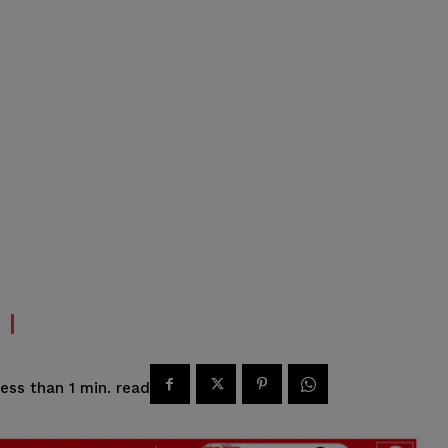
read
ess than 1
min.