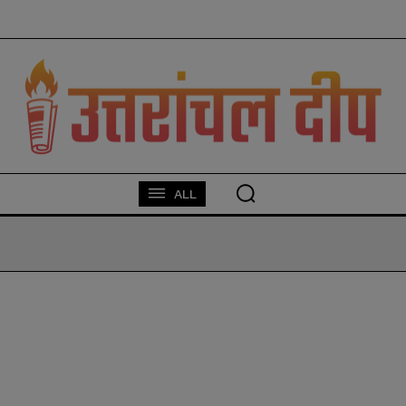
modal-check
ALL