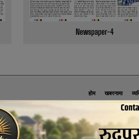
Newspaper-4
होम
खबरनामा
व्य