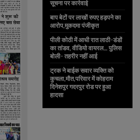
सूचना पर कार्रवाई
बाप बेटों पर लाखों रुपए हड़पने का
आरोप,मुकदमा पंजीकृत
पीली कोठी में आधी रात लाठी-डंडों
का तांडव, वीडियो वायरल… पुलिस
बोली- तहरीर नहीं आई
ट्रक ने बाईक सवार व्यक्ति को
कुचला,मौत,परिवार में कोहराम
दिनेशपुर गदरपुर रोड पर हुआ
हादसा