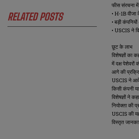
फीस संरचना में
• H-1B वीजा क
RELATED POSTS
• बड़ी कंपनियो
N
N
• USCIS ने विश
a
a
m
m
e
e
E
E
छूट के लाभ
*
*
m
m
विशेषज्ञों का
a
a
i
i
में दक्ष पेशेवरो
N
N
l
l
u
u
आगे की प्रक्र
*
*
m
m
USCIS ने आवेद
b
b
e
e
किसी कंपनी या
r
r
विशेषज्ञों ने
s
s
नियोक्ता की प
USCIS की यह न
विस्तृत जानक