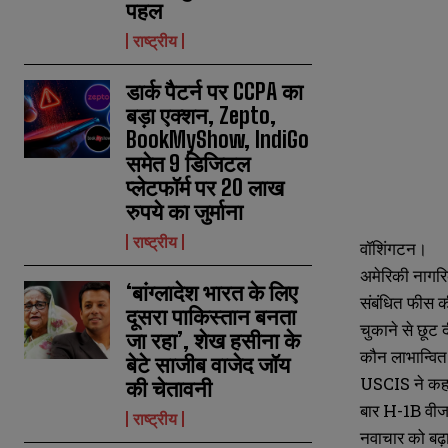
पहल
राष्ट्रीय
डार्क पैटर्न पर CCPA का
बड़ा एक्शन, Zepto,
BookMyShow, IndiGo
समेत 9 डिजिटल
प्लेटफॉर्म पर 20 लाख
रुपये का जुर्माना
राष्ट्रीय
वॉशिंगटन।
अमेरिकी नागरि
‘बांग्लादेश भारत के लिए
संबंधित फीस क
दूसरा पाकिस्तान बनता
चुकाने से छूट 
जा रहा’, शेख हसीना के
कौन लाभान्वित
बेटे साजीब वाजेद जॉय
USCIS ने कहा 
की चेतावनी
बार H-1B वीजा
राष्ट्रीय
नवाचार को बढ़ाव