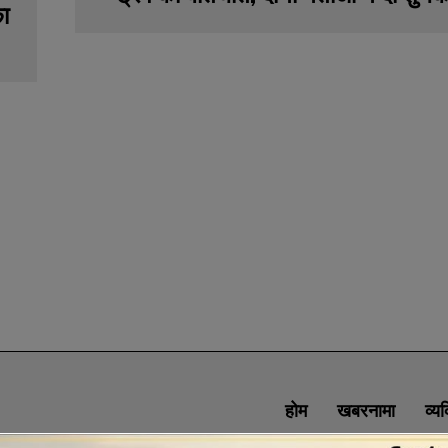
का
होम
खबरनामा
व्य