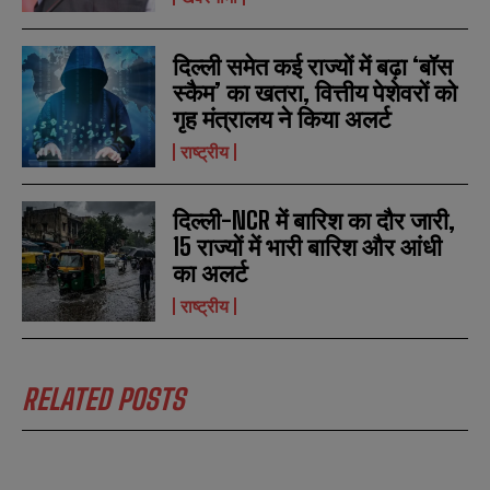
दिल्ली समेत कई राज्यों में बढ़ा ‘बॉस
स्कैम’ का खतरा, वित्तीय पेशेवरों को
गृह मंत्रालय ने किया अलर्ट
राष्ट्रीय
दिल्ली-NCR में बारिश का दौर जारी,
15 राज्यों में भारी बारिश और आंधी
का अलर्ट
राष्ट्रीय
N
N
a
a
m
m
RELATED POSTS
e
e
E
E
*
*
m
m
a
a
i
i
N
N
l
l