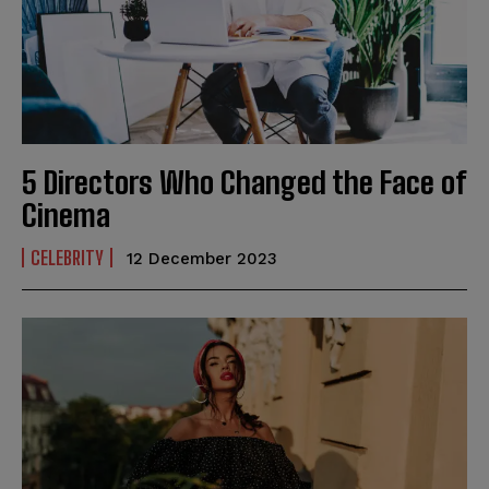
5 Directors Who Changed the Face of
Cinema
CELEBRITY
12 December 2023
N
N