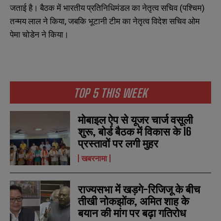
जताई है। बैठक में भारतीय प्रतिनिधिमंडल का नेतृत्व सचिव (पश्चिम)
तन्मय लाल ने किया, जबकि भूटानी टीम का नेतृत्व विदेश सचिव ओम
पेमा चोडेन ने किया।
TOP 5 THIS WEEK
मोबाइल ऐप से यूजर चार्ज वसूली
शुरू, बोर्ड बैठक में विकास के 16
प्रस्तावों पर लगी मुहर
खबरनामा
राज्यसभा में खड़गे-रिजिजू के बीच
तीखी नोकझोंक, अमित शाह के
बयान की मांग पर बढ़ा गतिरोध
N
N