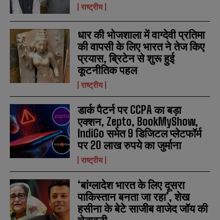
a
a
राष्ट्रीय
m
m
e
e
E
E
*
*
m
m
धार की भोजशाला में वाग्देवी प्रतिमा
a
a
की वापसी के लिए भारत ने तेज किए
i
i
N
N
प्रयास, ब्रिटेन से शुरू हुई
l
l
u
u
*
*
कूटनीतिक पहल
m
m
b
b
राष्ट्रीय
SUBMIT
SUBMIT
e
e
r
r
s
s
डार्क पैटर्न पर CCPA का बड़ा
एक्शन, Zepto, BookMyShow,
IndiGo समेत 9 डिजिटल प्लेटफॉर्म
पर 20 लाख रुपये का जुर्माना
राष्ट्रीय
‘बांग्लादेश भारत के लिए दूसरा
पाकिस्तान बनता जा रहा’, शेख
हसीना के बेटे साजीब वाजेद जॉय की