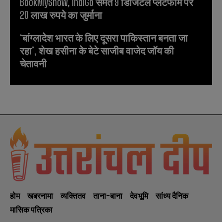
BookMyShow, IndiGo समेत 9 डिजिटल प्लेटफॉर्म पर
20 लाख रुपये का जुर्माना
‘बांग्लादेश भारत के लिए दूसरा पाकिस्तान बनता जा
रहा’, शेख हसीना के बेटे साजीब वाजेद जॉय की
चेतावनी
होम
खबरनामा
व्यक्तितव
ताना-बाना
देवभूमि
सांध्य दैनिक
मासिक पत्रिका