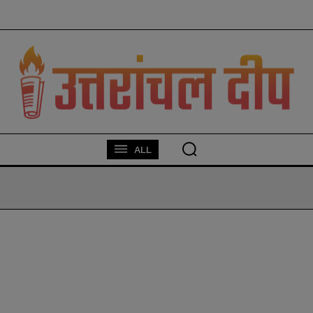
modal-check
ALL