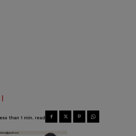
read
ess than 1
min.