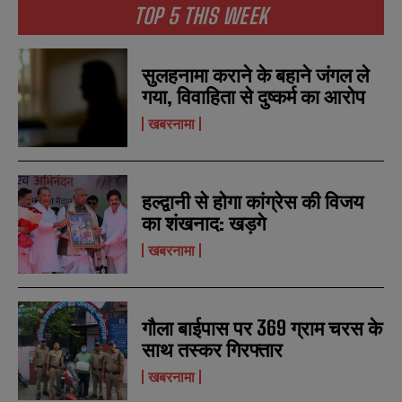
TOP 5 THIS WEEK
सुलहनामा कराने के बहाने जंगल ले
गया, विवाहिता से दुष्कर्म का आरोप
खबरनामा
हल्द्वानी से होगा कांग्रेस की विजय
का शंखनाद: खड़गे
खबरनामा
N
N
a
a
m
m
e
e
E
E
*
*
m
m
गौला बाईपास पर 369 ग्राम चरस के
a
a
साथ तस्कर गिरफ्तार
i
i
N
N
l
l
u
u
खबरनामा
*
*
m
m