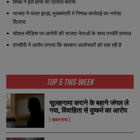
विपक्ष ने इसे हत्या का प्रयास बताया
e
e
E
E
*
*
m
m
भाजपा ने पल्ला झाड़ा, मुख्यमंत्री ने निष्पक्ष कार्रवाई का भरोसा
a
a
i
i
दिलाया
N
N
l
l
u
u
*
*
सोशल मीडिया पर आरोपी की भाजपा नेताओं के साथ तस्वीरें वायरल
m
m
b
b
एनसीपी ने आरोप लगाया कि सरकार आलोचकों को दबा रही है
SUBMIT
SUBMIT
e
e
r
r
s
s
TOP 5 THIS WEEK
सुलहनामा कराने के बहाने जंगल ले
गया, विवाहिता से दुष्कर्म का आरोप
खबरनामा