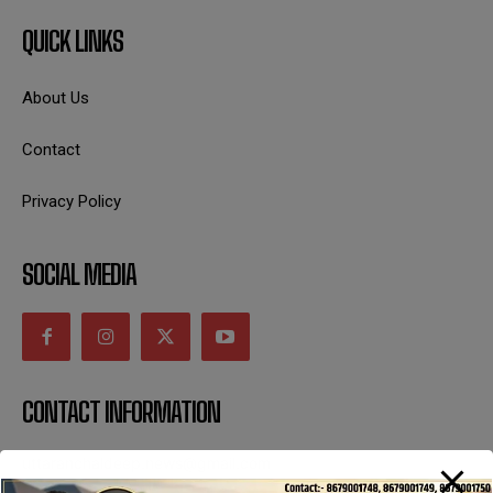
QUICK LINKS
About Us
Contact
Privacy Policy
SOCIAL MEDIA
CONTACT INFORMATION
uttaranchaldeep.news@gmail.com