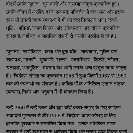
दौर में उनके ‘युगांत’, ‘गुण-वाणी’ और ‘ग्राम्या’ संग्रह प्रकाशित हुए।
उनके जीवन में अरविंद-दर्शन एक बड़ा परिवर्तन ले कर आया और इसके
साथ भी उनकी काव्य रचनाओं में भी नए स्वर निकालने लगे l ‘स्वर्ण-
धूलि’, ‘अतिमा’, ‘रजत शिखर’ और ‘लोकायतन’ इस दौरान प्रकाशित
संग्रह हैं, जहाँ पंत अध्यातमिक रौशनी से सराबोर प्रतीत हो रहे हैं l
‘युगांतर’, ‘स्वर्णकिरण’, ‘कला और बूढ़ा चाँद’, ‘सत्यकाम’, ‘मुक्ति यज्ञ’,
‘तारापथ’, ‘मानसी’, ‘युगवाणी’, ‘उत्तरा’, ‘रजतशिखर’, ‘शिल्पी’, ‘सौवर्ण’,
‘पतझड़’, ‘अवगुंठित’, ‘मेघनाद वध’ आदि उनके अन्य प्रमुख काव्य-संग्रह
हैं। ‘चिदंबरा’ संग्रह का प्रकाशन 1958 में हुआ जिसमें 1937 से 1950
N
N
तक की रचनाओं का संचयन है। कविताओं के अतिरिक्त उन्होंने नाटक,
a
a
m
m
उपन्यास, निबंध और अनुवाद में भी योगदान किया है।
e
e
E
E
*
*
m
m
उन्हें 1960 में उन्हें ‘कला और बूढ़ा चाँद’ काव्य-संग्रह के लिए साहित्य
a
a
i
i
N
N
अकादेमी पुरस्कार से और 1968 में ‘चिदंबरा’ काव्य-संग्रह के लिए
l
l
u
u
ज्ञानपीठ पुरस्कार से सम्मानित किया गया। इसके अतिरिक्त भारत
*
*
m
m
b
b
सरकार ने उन्हें पद्मभूषण से अलंकृत किया और उनपर डाक टिकट जारी