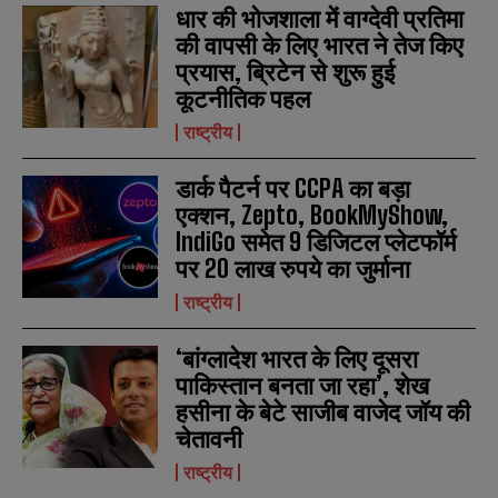
धार की भोजशाला में वाग्देवी प्रतिमा
की वापसी के लिए भारत ने तेज किए
प्रयास, ब्रिटेन से शुरू हुई
कूटनीतिक पहल
राष्ट्रीय
डार्क पैटर्न पर CCPA का बड़ा
N
N
एक्शन, Zepto, BookMyShow,
a
a
IndiGo समेत 9 डिजिटल प्लेटफॉर्म
m
m
e
e
पर 20 लाख रुपये का जुर्माना
E
E
*
*
m
m
राष्ट्रीय
a
a
i
i
N
N
l
l
‘बांग्लादेश भारत के लिए दूसरा
u
u
*
*
m
m
पाकिस्तान बनता जा रहा’, शेख
b
b
हसीना के बेटे साजीब वाजेद जॉय की
SUBMIT
SUBMIT
e
e
चेतावनी
r
r
s
s
राष्ट्रीय