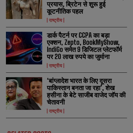
प्रयास, ब्रिटेन से शुरू हुई
कूटनीतिक पहल
राष्ट्रीय
डार्क पैटर्न पर CCPA का बड़ा
एक्शन, Zepto, BookMyShow,
IndiGo समेत 9 डिजिटल प्लेटफॉर्म
पर 20 लाख रुपये का जुर्माना
राष्ट्रीय
‘बांग्लादेश भारत के लिए दूसरा
पाकिस्तान बनता जा रहा’, शेख
हसीना के बेटे साजीब वाजेद जॉय की
चेतावनी
N
N
राष्ट्रीय
a
a
m
m
e
e
E
E
*
*
m
m