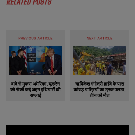
RELATED POSTS
a
a
i
i
N
N
l
l
u
u
*
*
m
m
b
b
SUBMIT
SUBMIT
e
e
PREVIOUS ARTICLE
NEXT ARTICLE
r
r
s
s
वादे से मुकरा अमेरिका, यूक्रेन
ऋषिकेश गंगोत्री हाईवे के पास
को रोकी कई अहम हथियारों की
कांवड़ यात्रियों का ट्रक पलटा,
सप्लाई
तीन की मौत