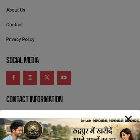
About Us
Contact
Privacy Policy
SOCIAL MEDIA
CONTACT INFORMATION
uttaranchaldeep.news@gmail.com
SUBSCRIBE NOW