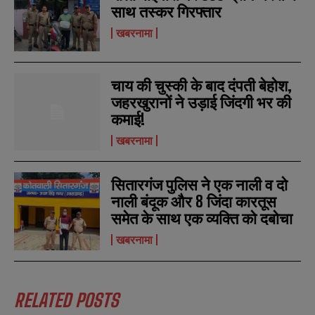
साथ तस्कर गिरफ्तार
खबरनामा
N
N
चाय की चुस्की के बाद दंपती बेहोश,
a
a
जहरखुरानों ने उड़ाई जिंदगी भर की
m
m
कमाई!
e
e
E
E
*
*
m
m
खबरनामा
a
a
i
i
N
N
l
l
u
u
सितारगंज पुलिस ने एक नाली व दो
*
*
m
m
नाली बंदूक और 8 जिंदा कारतूस
b
b
SUBMIT
SUBMIT
e
e
समेत के साथ एक व्यक्ति को दबोचा
r
r
s
s
खबरनामा
RELATED POSTS