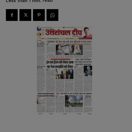
read
Less than 1
min.