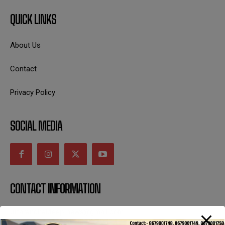
QUICK LINKS
About Us
Contact
Privacy Policy
SOCIAL MEDIA
CONTACT INFORMATION
uttaranchaldeep.news@gmail.com