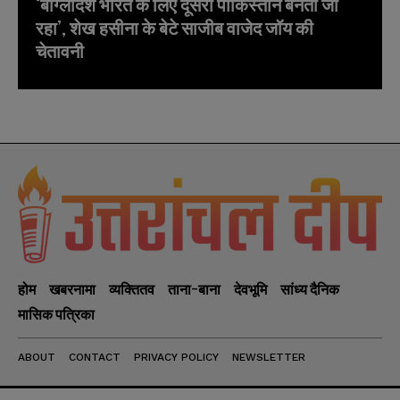
‘बांग्लादेश भारत के लिए दूसरा पाकिस्तान बनता जा
रहा’, शेख हसीना के बेटे साजीब वाजेद जॉय की
चेतावनी
होम
खबरनामा
व्यक्तितव
ताना-बाना
देवभूमि
सांध्य दैनिक
मासिक पत्रिका
ABOUT
CONTACT
PRIVACY POLICY
NEWSLETTER