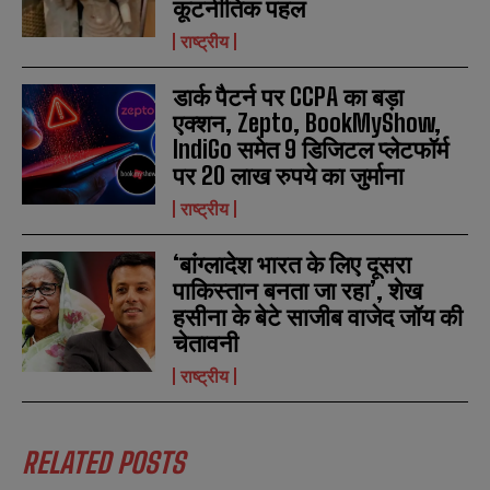
कूटनीतिक पहल
राष्ट्रीय
डार्क पैटर्न पर CCPA का बड़ा
एक्शन, Zepto, BookMyShow,
IndiGo समेत 9 डिजिटल प्लेटफॉर्म
पर 20 लाख रुपये का जुर्माना
N
N
राष्ट्रीय
a
a
m
m
e
e
E
E
‘बांग्लादेश भारत के लिए दूसरा
*
*
m
m
पाकिस्तान बनता जा रहा’, शेख
a
a
हसीना के बेटे साजीब वाजेद जॉय की
i
i
N
N
l
l
चेतावनी
u
u
*
*
m
m
राष्ट्रीय
b
b
SUBMIT
SUBMIT
e
e
r
r
s
s
RELATED POSTS