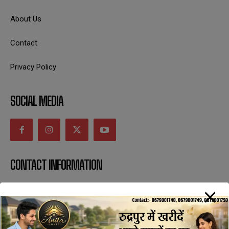
About Us
Contact
Privacy Policy
SOCIAL MEDIA
CONTACT INFORMATION
uttaranchaldeep.news@gmail.com
SUBSCRIBE NOW