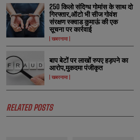
m
m
250 किलो संदिग्ध गोमांस के साथ दो
a
a
i
i
गिरफ्तार,ऑटो भी सीज गोवंश
N
N
l
l
u
u
संरक्षण स्क्वाड कुमाऊं की एक
*
*
m
m
सूचना पर कार्रवाई
b
b
SUBMIT
SUBMIT
e
e
खबरनामा
r
r
s
s
बाप बेटों पर लाखों रुपए हड़पने का
आरोप,मुकदमा पंजीकृत
खबरनामा
RELATED POSTS