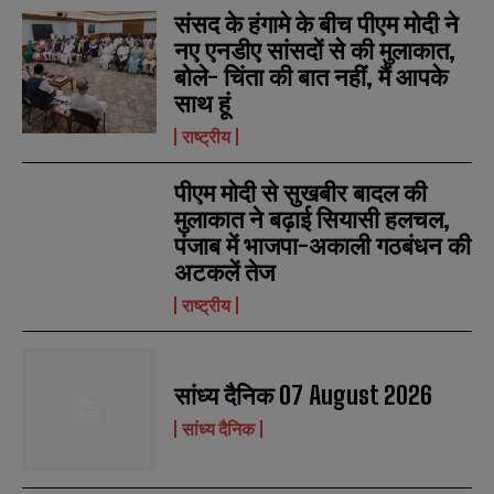
संसद के हंगामे के बीच पीएम मोदी ने
नए एनडीए सांसदों से की मुलाकात,
बोले- चिंता की बात नहीं, मैं आपके
साथ हूं
राष्ट्रीय
पीएम मोदी से सुखबीर बादल की
मुलाकात ने बढ़ाई सियासी हलचल,
पंजाब में भाजपा-अकाली गठबंधन की
अटकलें तेज
राष्ट्रीय
सांध्य दैनिक 07 August 2026
N
N
सांध्य दैनिक
a
a
m
m
e
e
E
E
*
*