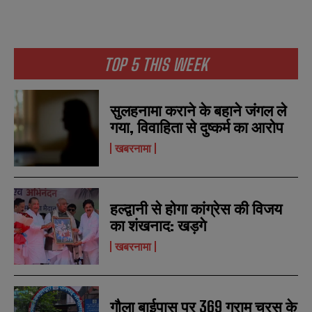
TOP 5 THIS WEEK
सुलहनामा कराने के बहाने जंगल ले
गया, विवाहिता से दुष्कर्म का आरोप
खबरनामा
हल्द्वानी से होगा कांग्रेस की विजय
का शंखनाद: खड़गे
N
N
a
a
खबरनामा
m
m
e
e
E
E
*
*
m
m
a
a
गौला बाईपास पर 369 ग्राम चरस के
i
i
N
N