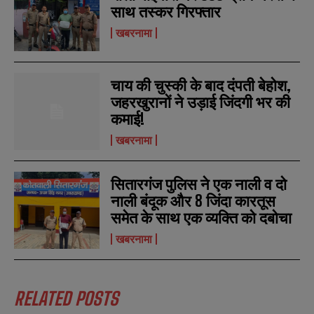
l
l
साथ तस्कर गिरफ्तार
u
u
*
*
m
m
खबरनामा
b
b
SUBMIT
SUBMIT
e
e
r
r
s
s
चाय की चुस्की के बाद दंपती बेहोश,
जहरखुरानों ने उड़ाई जिंदगी भर की
कमाई!
खबरनामा
सितारगंज पुलिस ने एक नाली व दो
नाली बंदूक और 8 जिंदा कारतूस
समेत के साथ एक व्यक्ति को दबोचा
खबरनामा
RELATED POSTS