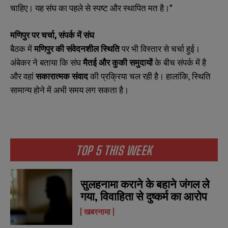
चाहिए। यह संघ का पहले से स्पष्ट और स्थापित मत है।”
मणिपुर पर चर्चा,
संपर्क में संघ
बैठक में
मणिपुर की संवेदनशील स्थिति
पर भी विस्तार से चर्चा हुई।
अंबेकर ने बताया कि संघ
मैतई और कुकी समुदायों
के बीच संपर्क में है
और वहां
सकारात्मक संवाद
की प्रक्रिया चल रही है। हालांकि, स्थिति
N
N
सामान्य होने में अभी समय लग सकता है।
a
a
m
m
e
e
E
E
*
*
m
m
a
a
i
i
TOP 5 THIS WEEK
N
N
l
l
u
u
*
*
m
m
b
b
सुलहनामा कराने के बहाने जंगल ले
SUBMIT
SUBMIT
e
e
गया, विवाहिता से दुष्कर्म का आरोप
r
r
s
s
खबरनामा