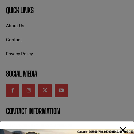
QUICK LINKS
About Us
Contact
Privacy Policy
SOCIAL MEDIA
CONTACT INFORMATION
uttaranchaldeep.news@gmail.com