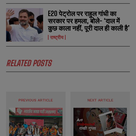
N
N
a
a
E20 पेट्रोल पर राहुल गांधी का
m
m
e
e
सरकार पर हमला, बोले- ‘दाल में
E
E
*
*
m
m
कुछ काला नहीं, पूरी दाल ही काली है’
a
a
i
i
राष्ट्रीय
N
N
l
l
u
u
*
*
m
m
b
b
SUBMIT
SUBMIT
e
e
RELATED POSTS
r
r
s
s
PREVIOUS ARTICLE
NEXT ARTICLE