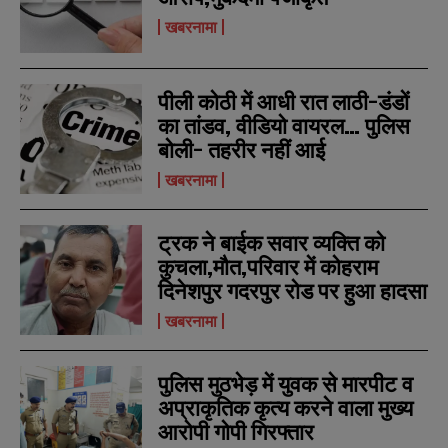
खबरनामा
पीली कोठी में आधी रात लाठी-डंडों
का तांडव, वीडियो वायरल… पुलिस
बोली- तहरीर नहीं आई
खबरनामा
ट्रक ने बाईक सवार व्यक्ति को
कुचला,मौत,परिवार में कोहराम
दिनेशपुर गदरपुर रोड पर हुआ हादसा
खबरनामा
पुलिस मुठभेड़ में युवक से मारपीट व
अप्राकृतिक कृत्य करने वाला मुख्य
आरोपी गोपी गिरफ्तार