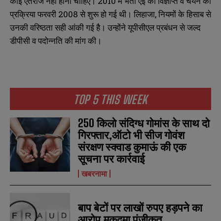
कोई एतराज नहीं होना चाहिए। 2010 में भर्ती एई की विज्ञप्ति व चयन की
प्रक्रिया फरवरी 2008 से शुरू हो गई थी। लिहाजा, नियमों के हिसाब से
उनकी वरिष्ठता सही आंकी गई है। उन्होंने यूपीसीएल प्रबंधन से जल्द
डीपीसी व पदोन्नति की मांग की।
N
N
a
a
TOP 5 THIS WEEK
m
m
e
e
E
E
250 किलो संदिग्ध गोमांस के साथ दो
*
*
m
m
गिरफ्तार,ऑटो भी सीज गोवंश
a
a
i
i
संरक्षण स्क्वाड कुमाऊं की एक
N
N
l
l
u
u
सूचना पर कार्रवाई
*
*
m
m
b
b
खबरनामा
SUBMIT
SUBMIT
e
e
r
r
s
s
बाप बेटों पर लाखों रुपए हड़पने का
आरोप,मुकदमा पंजीकृत