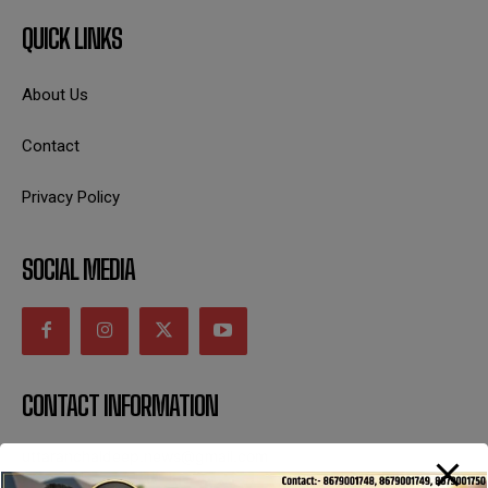
QUICK LINKS
About Us
Contact
Privacy Policy
SOCIAL MEDIA
CONTACT INFORMATION
uttaranchaldeep.news@gmail.com