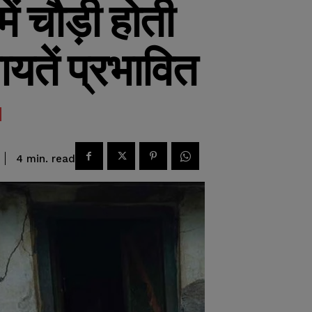
ें चौड़ी होती
ायतें प्रभावित
read
4
min.