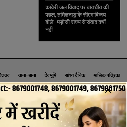
कावेरी जल विवाद पर बातचीत की
पहल, तमिलनाडु के सीएम विजय
बोले- पड़ोसी राज्य से संवाद क्यों
नहीं
क्तितव
ताना-बाना
देवभूमि
सांध्य दैनिक
मासिक पत्रिका
ABOUT
CONTACT
PRIVACY POLICY
NEWSLETTER
CONTACT INFORMATION