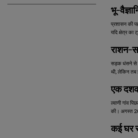
भू-वैज्ञा
प्रशासन की पहल
यदि क्षेत्र का 
राशन-सब
सड़क धंसने स
थी, लेकिन तब इ
N
N
a
a
m
m
एक दशक 
e
e
E
E
*
*
m
m
ल्वाणी गांव पि
a
a
i
i
N
N
की। अगस्त 202
l
l
u
u
*
*
m
m
कई घर र
b
b
e
e
r
r