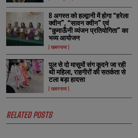
u
u
*
*
m
m
b
b
8 अगस्त को हल्द्वानी में होगा “हरेला
SUBMIT
SUBMIT
e
e
क्वीन”, “सावन क्वीन” एवं
r
r
s
s
“कुमाऊँनी व्यंजन प्रतियोगिता” का
भव्य आयोजन
खबरनामा
पुल से दो मासूमों संग कूदने जा रही
थी महिला, राहगीरों की सतर्कता से
टला बड़ा हादसा
खबरनामा
RELATED POSTS