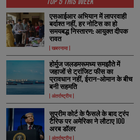
TOP 5 THIS WEEK
एसआईआर अभियान में लापरवाही
बर्दाश्त नहीं, हर नोटिस का हो
समयबद्ध निस्तारण: आयुक्त दीपक
रावत
खबरनामा
होर्मुज जलडमरूमध्य समझौते में
जहाजों से ट्रांजिट फीस का
प्रावधान नहीं, ईरान-ओमान के बीच
बनी सहमति
अंतर्राष्ट्रीय
N
N
a
a
m
m
सुप्रीम कोर्ट के फैसले के बाद ट्रंप
e
e
E
E
टैरिफ पर अमेरिका ने लौटाए 100
*
*
m
m
अरब डॉलर
a
a
i
i
N
N
अंतर्राष्ट्रीय
l
l