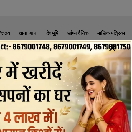
क्तितव
ताना-बाना
देवभूमि
सांध्य दैनिक
मासिक पत्रिका
ABOUT
CONTACT
PRIVACY POLICY
NEWSLETTER
CONTACT INFORMATION
uttaranchaldeep.news@gmail.com
SUBSCRIBE NOW