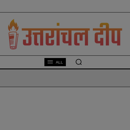
modal-check
ALL