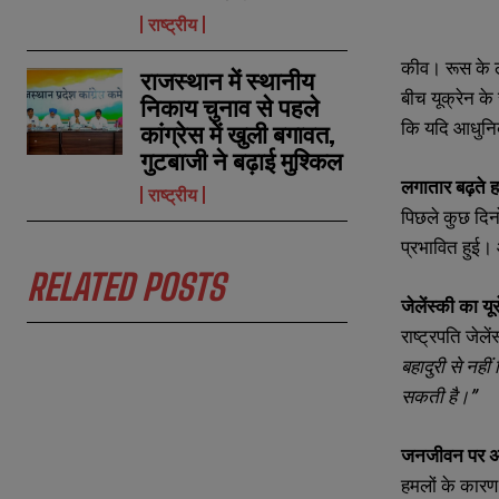
राष्ट्रीय
कीव। रूस के लग
राजस्थान में स्थानीय
बीच यूक्रेन के 
निकाय चुनाव से पहले
कि यदि आधुनिक 
कांग्रेस में खुली बगावत,
गुटबाजी ने बढ़ाई मुश्किल
N
N
लगातार बढ़ते 
राष्ट्रीय
a
a
पिछले कुछ दिनो
m
m
e
e
प्रभावित हुई। 
E
E
*
*
m
m
RELATED POSTS
a
a
जेलेंस्की का यू
i
i
N
N
l
l
राष्ट्रपति जेले
u
u
*
*
m
m
बहादुरी से नही
b
b
सकती है।”
e
e
r
r
s
s
जनजीवन पर 
हमलों के कारण 