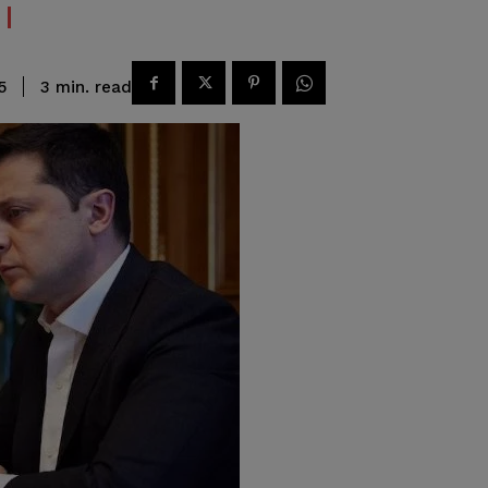
read
3
min.
5