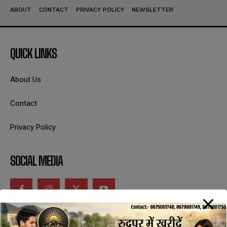
ABOUT
CONTACT
PRIVACY POLICY
NEWSLETTER
QUICK LINKS
About Us
Contact
Privacy Policy
SOCIAL MEDIA
CONTACT INFORMATION