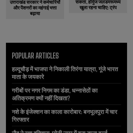
सकता, होर्मुज जलडमरूमध्य
उत्तराखंड सरकार ने कर्मचारियों
खुला रहना चाहिए: ट्रंप
और पेंशनरों का महंगाई भत्ता
बढ़ाया
POPULAR ARTICLES
हल्दूचौड़ में भाजपा ने निकाली तिरंगा यात्रा, गूंजे भारत
माता के जयकारे
गरीबों पर नगर निगम का डंडा, धन्नासेठों का
अतिक्रमण क्यों नहीं दिखता?
नशे के इंजेक्शन का काला कारोबार: बनभूलपुरा में चार
गिरफ्तार
जैद ने रचा इतिहास, छोटी उम्र में बना डाला वर्ल्ड