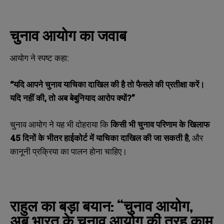
चुनाव
आयोग
का
जवाब
आयोग ने स्पष्ट कहा:
“
यदि
आपने
चुनाव
याचिका
दाखिल
की
है
तो
फैसले
की
प्रतीक्षा
करें।
यदि
नहीं
की,
तो
अब
बेबुनियाद
आरोप
क्यों?”
चुनाव आयोग ने यह भी दोहराया कि
किसी
भी
चुनाव
परिणाम
के
खिलाफ
45
दिनों
के
भीतर
हाईकोर्ट
में
याचिका
दाखिल
की
जा
सकती
है
, और
कानूनी प्रक्रिया का पालन होना चाहिए।
राहुल
का
बड़ा
बयान
:
“
चुनाव
आयोग
,
अब
भारत
के
चुनाव
आयोग
की
तरह
काम