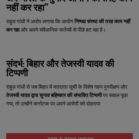
नहीं
कर
रहा
”
राहुल गांधी ने आरोप लगाया कि आयोग
निष्पक्ष
संस्था
की
तरह
काम
नहीं
कर
रहा
और अपने संवैधानिक कर्तव्यों से पीछे हट रहा है।
संदर्भ
:
बिहार
और
तेजस्वी
यादव
की
टिप्पणी
राहुल गांधी से जब बिहार में मतदाता सूची के विशेष गहन पुनरीक्षण और
तेजस्वी
यादव
द्वारा
चुनाव
बहिष्कार
की
संभावित
टिप्पणी
पर सवाल पूछा
N
N
a
a
गया, तो उन्होंने कर्नाटक पर अपने आरोपों को दोहराया
m
m
e
e
E
E
*
*
m
m
a
a
i
i
N
N
l
l
u
u