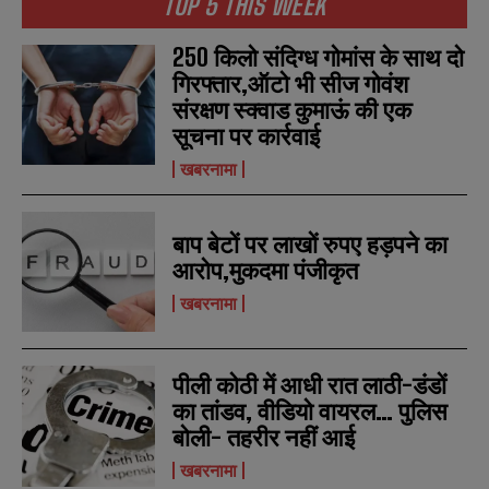
TOP 5 THIS WEEK
*
*
m
m
b
b
250 किलो संदिग्ध गोमांस के साथ दो
SUBMIT
SUBMIT
e
e
r
r
गिरफ्तार,ऑटो भी सीज गोवंश
s
s
संरक्षण स्क्वाड कुमाऊं की एक
सूचना पर कार्रवाई
खबरनामा
बाप बेटों पर लाखों रुपए हड़पने का
आरोप,मुकदमा पंजीकृत
खबरनामा
पीली कोठी में आधी रात लाठी-डंडों
का तांडव, वीडियो वायरल… पुलिस
बोली- तहरीर नहीं आई
खबरनामा