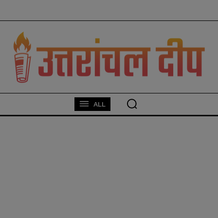
modal-check
ALL