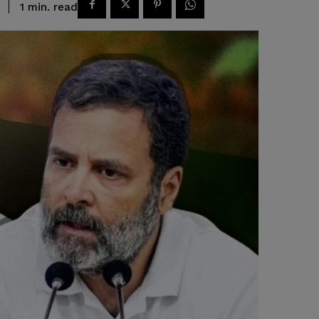
read
1
min.