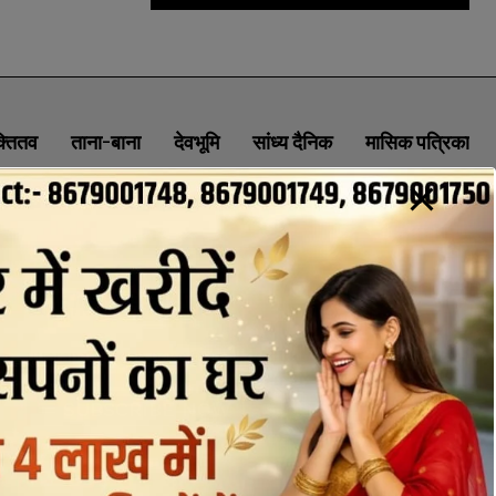
क्तितव
ताना-बाना
देवभूमि
सांध्य दैनिक
मासिक पत्रिका
ABOUT
CONTACT
PRIVACY POLICY
NEWSLETTER
CONTACT INFORMATION
uttaranchaldeep.news@gmail.com
SUBSCRIBE NOW