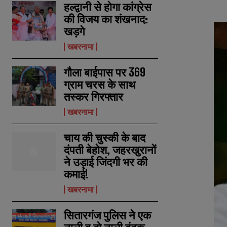
हल्द्वानी से होगा कांग्रेस
की विजय का शंखनाद:
खड़गे
खबरनामा
गौला बाईपास पर 369
ग्राम चरस के साथ
तस्कर गिरफ्तार
खबरनामा
चाय की चुस्की के बाद
दंपती बेहोश, जहरखुरानों
ने उड़ाई जिंदगी भर की
कमाई!
खबरनामा
N
N
a
a
सितारगंज पुलिस ने एक
m
m
e
e