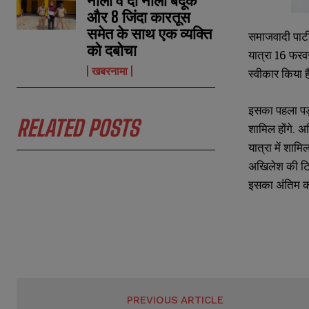
नाली व दो नाली बंदूक
E
E
*
*
और 8 जिंदा कारतूस
m
m
a
a
समेत के साथ एक व्यक्ति
समाजवादी पार्ट
i
i
N
N
को दबोचा
यात्रा 16 फरवर
l
l
u
u
*
*
m
m
खबरनामा
स्वीकार किया ह
b
b
e
e
r
r
इसका पहला पड़ा
s
s
RELATED POSTS
शामिल होंगे. अ
यात्रा में शाम
अखिलेश की टिप्
इसका अंतिम का
PREVIOUS ARTICLE