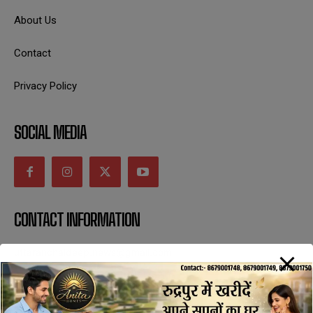
About Us
Contact
Privacy Policy
SOCIAL MEDIA
CONTACT INFORMATION
uttaranchaldeep.news@gmail.com
SUBSCRIBE NOW