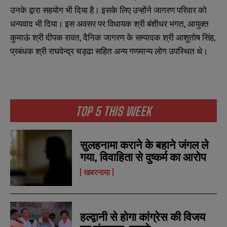
उनके द्वारा सहयोग भी दिया है। इसके लिए उन्होंने जागरण परिवार को
धन्यवाद भी दिया। इस अवसर पर विधायक श्री बंशीधर भगत, आयुक्त
कुमाऊं श्री दीपक रावत, दैनिक जागरण के सम्पादक श्री आशुतोष सिंह,
प्रबंधक श्री राघवेन्द्र चड्ढा सहित अन्य गणमान्य लोग उपस्थित थे।
N
N
a
a
m
m
e
e
E
E
TOP 5 THIS WEEK
*
*
m
m
a
a
i
i
N
N
l
l
सुलहनामा कराने के बहाने जंगल ले
u
u
*
*
m
m
गया, विवाहिता से दुष्कर्म का आरोप
b
b
SUBMIT
SUBMIT
e
e
खबरनामा
r
r
s
s
हल्द्वानी से होगा कांग्रेस की विजय