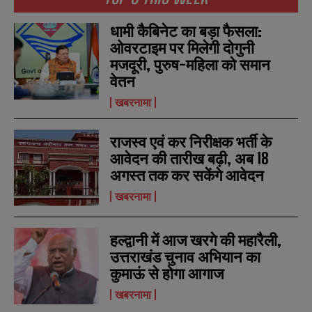
धामी कैबिनेट का बड़ा फैसला:
ओवरटाइम पर मिलेगी दोगुनी
मजदूरी, पुरुष-महिला को समान
वेतन
खबरनामा
राजस्व एवं कर निरीक्षक भर्ती के
आवेदन की तारीख बढ़ी, अब 18
अगस्त तक कर सकेंगे आवेदन
N
N
खबरनामा
a
a
m
m
e
e
E
E
हल्द्वानी में आज खरगे की महारैली,
*
*
m
m
उत्तराखंड चुनाव अभियान का
a
a
कुमाऊं से होगा आगाज
i
i
N
N
l
l
u
u
खबरनामा
*
*
m
m