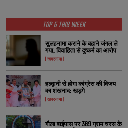
TOP 5 THIS WEEK
N
N
a
a
m
m
सुलहनामा कराने के बहाने जंगल ले
e
e
E
E
*
*
गया, विवाहिता से दुष्कर्म का आरोप
m
m
a
a
खबरनामा
i
i
N
N
l
l
u
u
*
*
m
m
b
b
SUBMIT
SUBMIT
हल्द्वानी से होगा कांग्रेस की विजय
e
e
r
r
का शंखनाद: खड़गे
s
s
खबरनामा
गौला बाईपास पर 369 ग्राम चरस के