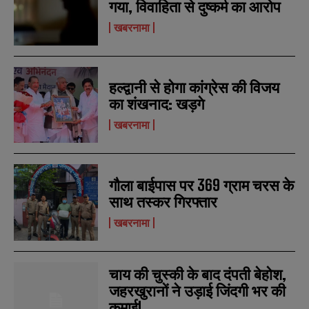
गया, विवाहिता से दुष्कर्म का आरोप
खबरनामा
हल्द्वानी से होगा कांग्रेस की विजय
का शंखनाद: खड़गे
खबरनामा
N
N
a
a
m
m
गौला बाईपास पर 369 ग्राम चरस के
e
e
E
E
साथ तस्कर गिरफ्तार
*
*
m
m
a
a
खबरनामा
i
i
N
N
l
l
u
u
*
*
m
m
चाय की चुस्की के बाद दंपती बेहोश,
b
b
SUBMIT
SUBMIT
e
e
जहरखुरानों ने उड़ाई जिंदगी भर की
r
r
कमाई!
s
s