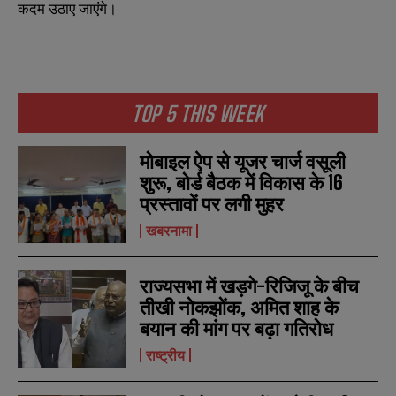
कदम उठाए जाएंगे।
TOP 5 THIS WEEK
मोबाइल ऐप से यूजर चार्ज वसूली
शुरू, बोर्ड बैठक में विकास के 16
प्रस्तावों पर लगी मुहर
खबरनामा
राज्यसभा में खड़गे-रिजिजू के बीच
तीखी नोकझोंक, अमित शाह के
बयान की मांग पर बढ़ा गतिरोध
राष्ट्रीय
N
N
a
a
m
m