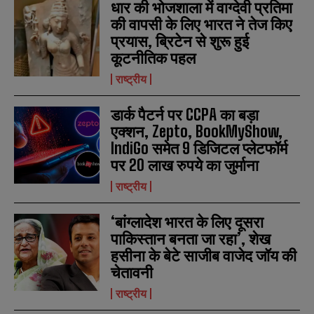
धार की भोजशाला में वाग्देवी प्रतिमा
e
e
E
E
*
*
की वापसी के लिए भारत ने तेज किए
m
m
a
a
प्रयास, ब्रिटेन से शुरू हुई
i
i
N
N
कूटनीतिक पहल
l
l
u
u
*
*
m
m
राष्ट्रीय
b
b
SUBMIT
SUBMIT
e
e
डार्क पैटर्न पर CCPA का बड़ा
r
r
s
s
एक्शन, Zepto, BookMyShow,
IndiGo समेत 9 डिजिटल प्लेटफॉर्म
पर 20 लाख रुपये का जुर्माना
राष्ट्रीय
‘बांग्लादेश भारत के लिए दूसरा
पाकिस्तान बनता जा रहा’, शेख
हसीना के बेटे साजीब वाजेद जॉय की
चेतावनी
राष्ट्रीय