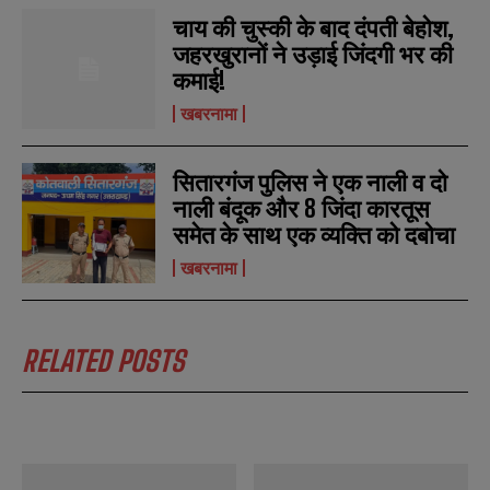
चाय की चुस्की के बाद दंपती बेहोश,
जहरखुरानों ने उड़ाई जिंदगी भर की
कमाई!
खबरनामा
सितारगंज पुलिस ने एक नाली व दो
नाली बंदूक और 8 जिंदा कारतूस
समेत के साथ एक व्यक्ति को दबोचा
खबरनामा
N
N
a
a
m
m
e
e
RELATED POSTS
E
E
*
*
m
m
a
a
i
i
N
N
l
l
u
u
*
*
m
m
b
b