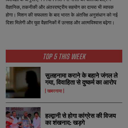
वैज्ञानिक, तकनीकी और अंतरराष्ट्रीय सहयोग का दायरा भी व्यापक
होगा। मिशन की सफलता के बाद भारत के अंतरिक्ष अनुसंधान को नई
दिशा मिलेगी और युवा वैज्ञानिकों में उत्साह और आत्मविश्वास बढ़ेगा।
N
N
a
a
m
m
TOP 5 THIS WEEK
e
e
E
E
*
*
m
m
a
a
सुलहनामा कराने के बहाने जंगल ले
i
i
N
N
l
l
गया, विवाहिता से दुष्कर्म का आरोप
u
u
*
*
m
m
खबरनामा
b
b
SUBMIT
SUBMIT
e
e
r
r
s
s
हल्द्वानी से होगा कांग्रेस की विजय
का शंखनाद: खड़गे