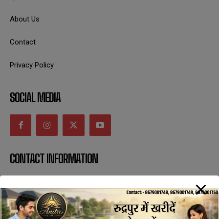
About Us
Contact
Privacy Policy
SOCIAL MEDIA
CONTACT INFORMATION
uttaranchaldeep.news@gmail.com
SUBSCRIBE NOW