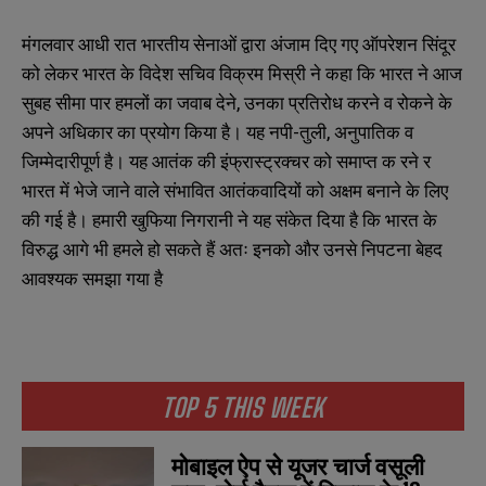
मंगलवार आधी रात भारतीय सेनाओं द्वारा अंजाम दिए गए ऑपरेशन सिंदूर
N
N
को लेकर भारत के विदेश सचिव विक्रम मिस्री ने कहा कि भारत ने आज
a
a
सुबह सीमा पार हमलों का जवाब देने, उनका प्रतिरोध करने व रोकने के
m
m
e
e
अपने अधिकार का प्रयोग किया है। यह नपी-तुली, अनुपातिक व
E
E
*
*
m
m
जिम्मेदारीपूर्ण है। यह आतंक की इंफ्रास्ट्रक्चर को समाप्त क रने र
a
a
भारत में भेजे जाने वाले संभावित आतंकवादियों को अक्षम बनाने के लिए
i
i
N
N
l
l
u
u
की गई है। हमारी खुफिया निगरानी ने यह संकेत दिया है कि भारत के
*
*
m
m
विरुद्ध आगे भी हमले हो सकते हैं अतः इनको और उनसे निपटना बेहद
b
b
SUBMIT
SUBMIT
e
e
आवश्यक समझा गया है
r
r
s
s
TOP 5 THIS WEEK
मोबाइल ऐप से यूजर चार्ज वसूली