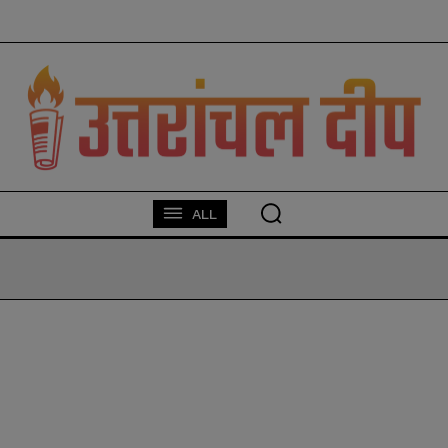
modal-check
ALL