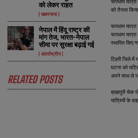
चारधाम यात्रा 
को लेकर राहत
को तैनात किया
N
N
खबरनामा
a
a
m
m
चारधाम यात्रा 
नेपाल में हिंदू राष्ट्र की
e
e
E
E
चारधाम यात्रा
*
*
मांग तेज, भारत-नेपाल
m
m
a
a
स्थापित किए गए
सीमा पर सुरक्षा बढ़ाई गई
i
i
N
N
l
l
अंतर्राष्ट्रीय
u
u
टिहरी जिले में
*
*
m
m
b
b
घटना को घटित 
e
e
अपने साथ ले ज
RELATED POSTS
r
r
s
s
ब्रह्मपुरी चेक
यात्रियों के 