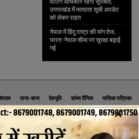
वोटिंग अधिकार रहेगा सुरक्षित,
उत्तराखंड में मतदाता सूची अपडेट
को लेकर राहत
नेपाल में हिंदू राष्ट्र की मांग तेज,
भारत-नेपाल सीमा पर सुरक्षा बढ़ाई
गई
क्तितव
ताना-बाना
देवभूमि
सांध्य दैनिक
मासिक पत्रिका
ABOUT
CONTACT
PRIVACY POLICY
NEWSLETTER