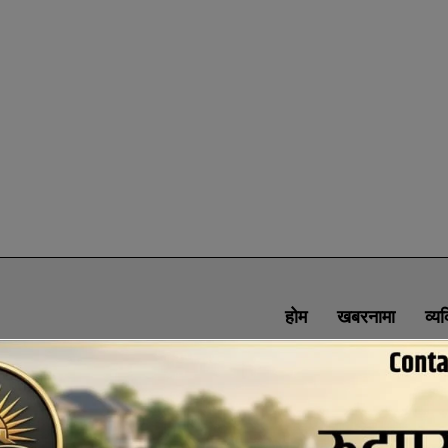
होम
खबरनामा
व्य