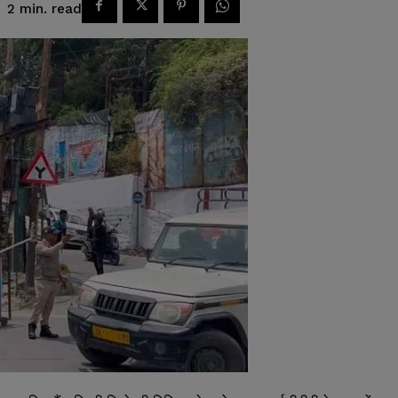
read
2
min.