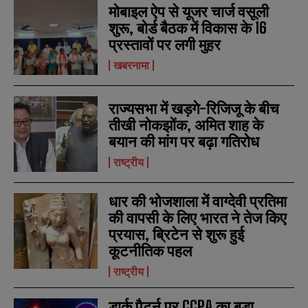
मोबाइल ऐप से यूजर चार्ज वसूली
शुरू, बोर्ड बैठक में विकास के 16
प्रस्तावों पर लगी मुहर
खबरनामा
N
N
a
a
m
m
राज्यसभा में खड़गे-रिजिजू के बीच
e
e
E
E
*
*
तीखी नोकझोंक, अमित शाह के
m
m
a
a
बयान की मांग पर बढ़ा गतिरोध
i
i
N
N
l
l
राष्ट्रीय
u
u
*
*
m
m
b
b
धार की भोजशाला में वाग्देवी प्रतिमा
SUBMIT
SUBMIT
e
e
r
r
की वापसी के लिए भारत ने तेज किए
s
s
प्रयास, ब्रिटेन से शुरू हुई
कूटनीतिक पहल
राष्ट्रीय
डार्क पैटर्न पर CCPA का बड़ा