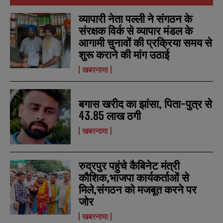
व्यापारी नेता पल्ली ने संगठन के
संरक्षक विर्क से व्यापार मंडल के
आगामी चुनावों की प्रक्रिया समय से
शुरू कराने की मांग उठाई
खबरनामा
बगास खरीद का झांसा, पिता-पुत्र से
43.85 लाख ठगी
खबरनामा
N
N
a
a
रुद्रपुर पहुंचे कैबिनेट मंत्री
m
m
कौशिक,भाजपा कार्यकर्ताओं से
e
e
E
E
*
*
मिले,संगठन को मजबूत करने पर
m
m
a
a
जोर
i
i
N
N
l
l
खबरनामा
u
u
*
*