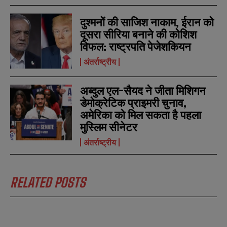
m
m
b
b
दुश्मनों की साजिश नाकाम, ईरान को
SUBMIT
SUBMIT
e
e
r
r
दूसरा सीरिया बनाने की कोशिश
s
s
विफल: राष्ट्रपति पेजेशकियन
अंतर्राष्ट्रीय
अब्दुल एल-सैयद ने जीता मिशिगन
डेमोक्रेटिक प्राइमरी चुनाव,
अमेरिका को मिल सकता है पहला
मुस्लिम सीनेटर
अंतर्राष्ट्रीय
RELATED POSTS