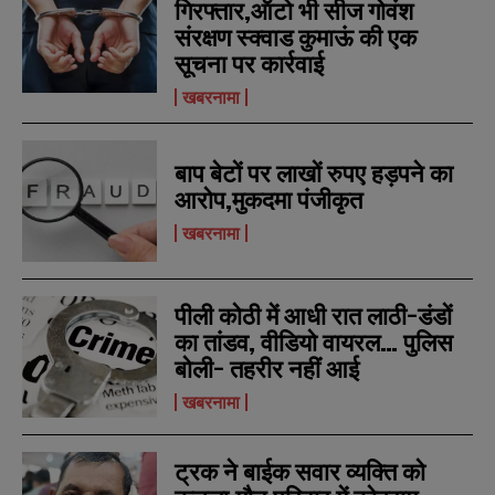
a
a
गिरफ्तार,ऑटो भी सीज गोवंश
m
m
संरक्षण स्क्वाड कुमाऊं की एक
e
e
E
E
सूचना पर कार्रवाई
*
*
m
m
a
a
खबरनामा
i
i
N
N
l
l
u
u
*
*
m
m
बाप बेटों पर लाखों रुपए हड़पने का
b
b
SUBMIT
SUBMIT
e
e
आरोप,मुकदमा पंजीकृत
r
r
खबरनामा
s
s
पीली कोठी में आधी रात लाठी-डंडों
का तांडव, वीडियो वायरल… पुलिस
बोली- तहरीर नहीं आई
खबरनामा
ट्रक ने बाईक सवार व्यक्ति को