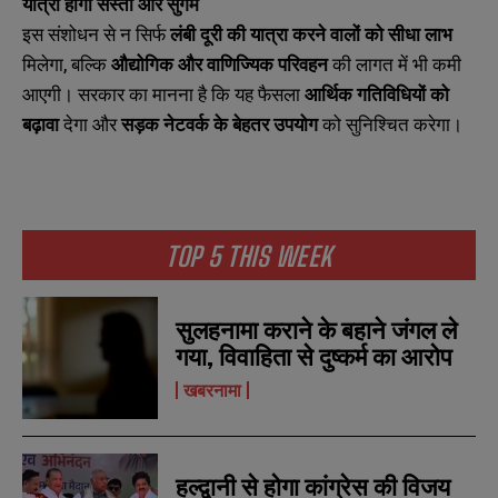
यात्रा होगी सस्ती और सुगम
इस संशोधन से न सिर्फ
लंबी दूरी की यात्रा करने वालों को सीधा लाभ
मिलेगा, बल्कि
औद्योगिक और वाणिज्यिक परिवहन
की लागत में भी कमी
आएगी। सरकार का मानना है कि यह फैसला
आर्थिक गतिविधियों को
बढ़ावा
देगा और
सड़क नेटवर्क के बेहतर उपयोग
को सुनिश्चित करेगा।
N
N
a
a
m
m
e
e
E
E
TOP 5 THIS WEEK
*
*
m
m
a
a
i
i
N
N
सुलहनामा कराने के बहाने जंगल ले
l
l
u
u
*
*
गया, विवाहिता से दुष्कर्म का आरोप
m
m
b
b
खबरनामा
SUBMIT
SUBMIT
e
e
r
r
s
s
हल्द्वानी से होगा कांग्रेस की विजय