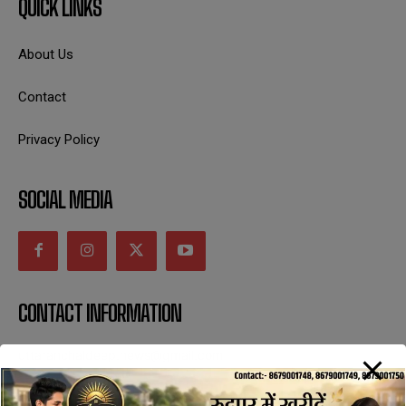
QUICK LINKS
About Us
Contact
Privacy Policy
SOCIAL MEDIA
CONTACT INFORMATION
uttaranchaldeep.news@gmail.com
SUBSCRIBE NOW