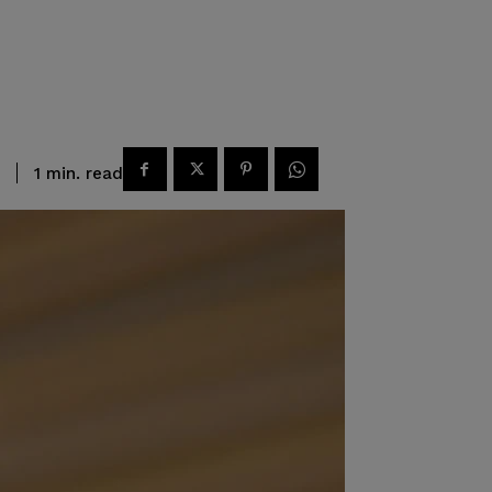
read
1
min.