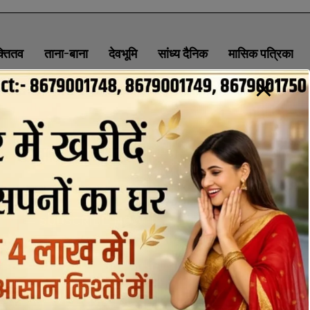
क्तितव
ताना-बाना
देवभूमि
सांध्य दैनिक
मासिक पत्रिका
ABOUT
CONTACT
PRIVACY POLICY
NEWSLETTER
CONTACT INFORMATION
uttaranchaldeep.news@gmail.com
SUBSCRIBE NOW