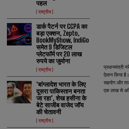
पहल
राष्ट्रीय
डार्क पैटर्न पर CCPA का
बड़ा एक्शन, Zepto,
BookMyShow, IndiGo
समेत 9 डिजिटल
प्लेटफॉर्म पर 20 लाख
रुपये का जुर्माना
प्रधानमंत्री न
राष्ट्रीय
ऐलान किया है।
सहयोग और तालमे
‘बांग्लादेश भारत के लिए
एक लाख से अधि
दूसरा पाकिस्तान बनता
जा रहा’, शेख हसीना के
बेटे साजीब वाजेद जॉय
N
N
की चेतावनी
a
a
m
m
राष्ट्रीय
e
e
E
E
*
*
m
m