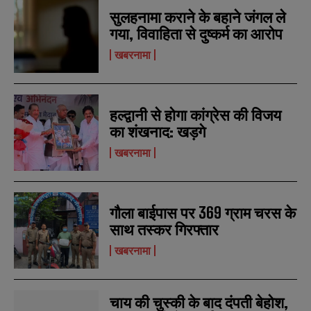
सुलहनामा कराने के बहाने जंगल ले
गया, विवाहिता से दुष्कर्म का आरोप
खबरनामा
हल्द्वानी से होगा कांग्रेस की विजय
का शंखनाद: खड़गे
खबरनामा
N
N
a
a
m
m
e
e
E
E
गौला बाईपास पर 369 ग्राम चरस के
*
*
m
m
साथ तस्कर गिरफ्तार
a
a
i
i
N
N
खबरनामा
l
l
u
u
*
*
m
m
b
b
SUBMIT
SUBMIT
e
e
चाय की चुस्की के बाद दंपती बेहोश,
r
r