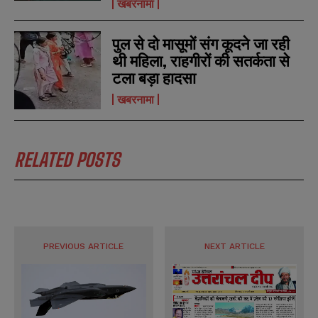
खबरनामा
पुल से दो मासूमों संग कूदने जा रही
थी महिला, राहगीरों की सतर्कता से
N
N
टला बड़ा हादसा
a
a
m
m
खबरनामा
e
e
E
E
*
*
m
m
a
a
i
i
N
N
RELATED POSTS
l
l
u
u
*
*
m
m
b
b
SUBMIT
SUBMIT
e
e
r
r
s
s
PREVIOUS ARTICLE
NEXT ARTICLE