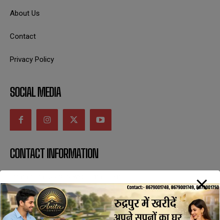
About Us
Contact
Privacy Policy
SOCIAL MEDIA
CONTACT INFORMATION
uttaranchaldeep.news@gmail.com
SUBSCRIBE NOW