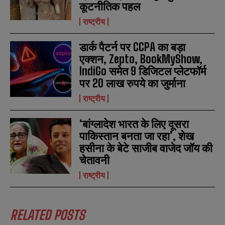
कूटनीतिक पहल
राष्ट्रीय
डार्क पैटर्न पर CCPA का बड़ा
एक्शन, Zepto, BookMyShow,
IndiGo समेत 9 डिजिटल प्लेटफॉर्म
पर 20 लाख रुपये का जुर्माना
राष्ट्रीय
‘बांग्लादेश भारत के लिए दूसरा
पाकिस्तान बनता जा रहा’, शेख
हसीना के बेटे साजीब वाजेद जॉय की
चेतावनी
राष्ट्रीय
RELATED POSTS