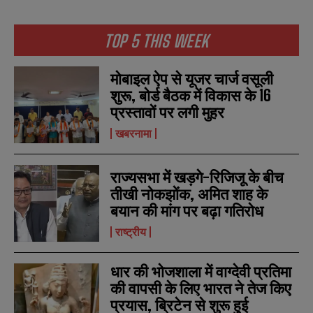
TOP 5 THIS WEEK
मोबाइल ऐप से यूजर चार्ज वसूली
शुरू, बोर्ड बैठक में विकास के 16
N
N
प्रस्तावों पर लगी मुहर
a
a
m
m
खबरनामा
e
e
E
E
*
*
m
m
a
a
राज्यसभा में खड़गे-रिजिजू के बीच
i
i
N
N
तीखी नोकझोंक, अमित शाह के
l
l
u
u
*
*
बयान की मांग पर बढ़ा गतिरोध
m
m
b
b
राष्ट्रीय
SUBMIT
SUBMIT
e
e
r
r
s
s
धार की भोजशाला में वाग्देवी प्रतिमा
की वापसी के लिए भारत ने तेज किए
प्रयास, ब्रिटेन से शुरू हुई