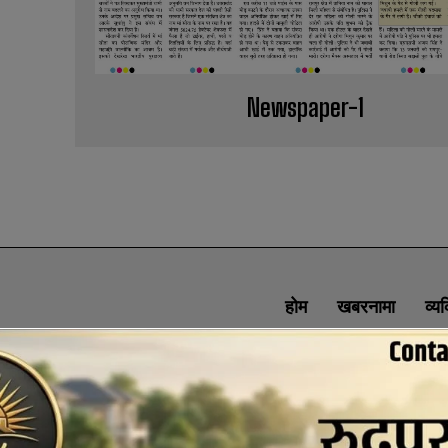
Newspaper-1
होम
खबरनामा
व्य