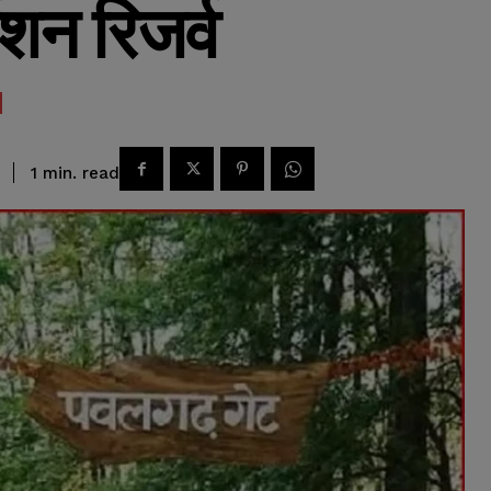
ेशन रिजर्व
read
1
min.