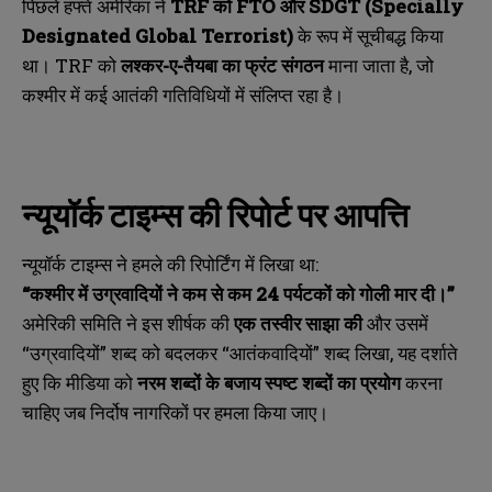
पिछले हफ्ते अमेरिका ने
TRF
को FTO
और SDGT (Specially
Designated Global Terrorist)
के रूप में सूचीबद्ध किया
था। TRF को
लश्कर-ए-तैयबा का फ्रंट संगठन
माना जाता है, जो
कश्मीर में कई आतंकी गतिविधियों में संलिप्त रहा है।
न्यूयॉर्क टाइम्स की रिपोर्ट पर आपत्ति
न्यूयॉर्क टाइम्स ने हमले की रिपोर्टिंग में लिखा था:
“
कश्मीर में उग्रवादियों ने कम से कम 24
पर्यटकों को गोली मार दी।”
अमेरिकी समिति ने इस शीर्षक की
एक तस्वीर साझा की
और उसमें
“उग्रवादियों” शब्द को बदलकर “आतंकवादियों” शब्द लिखा, यह दर्शाते
हुए कि मीडिया को
नरम शब्दों के बजाय स्पष्ट शब्दों का प्रयोग
करना
चाहिए जब निर्दोष नागरिकों पर हमला किया जाए।
N
N
a
a