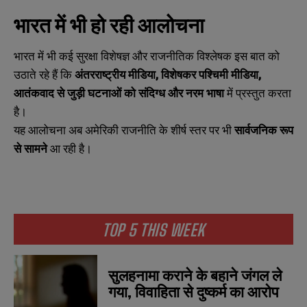
m
m
भारत में भी हो रही आलोचना
e
e
E
E
*
*
m
m
a
a
भारत में भी कई सुरक्षा विशेषज्ञ और राजनीतिक विश्लेषक इस बात को
i
i
N
N
उठाते रहे हैं कि
अंतरराष्ट्रीय मीडिया,
विशेषकर पश्चिमी मीडिया,
l
l
u
u
*
*
आतंकवाद से जुड़ी घटनाओं को संदिग्ध और नरम भाषा
में प्रस्तुत करता
m
m
b
b
है।
SUBMIT
SUBMIT
e
e
यह आलोचना अब अमेरिकी राजनीति के शीर्ष स्तर पर भी
सार्वजनिक रूप
r
r
s
s
से सामने
आ रही है।
TOP 5 THIS WEEK
सुलहनामा कराने के बहाने जंगल ले
गया, विवाहिता से दुष्कर्म का आरोप