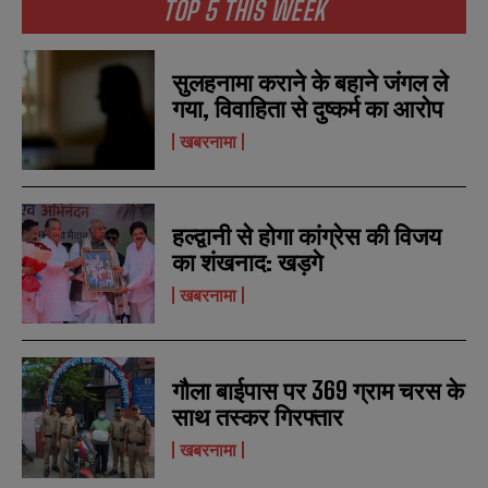
TOP 5 THIS WEEK
सुलहनामा कराने के बहाने जंगल ले
गया, विवाहिता से दुष्कर्म का आरोप
खबरनामा
हल्द्वानी से होगा कांग्रेस की विजय
का शंखनाद: खड़गे
खबरनामा
N
N
a
a
m
m
e
e
E
E
*
*
गौला बाईपास पर 369 ग्राम चरस के
m
m
a
a
साथ तस्कर गिरफ्तार
i
i
N
N
खबरनामा
l
l
u
u
*
*
m
m