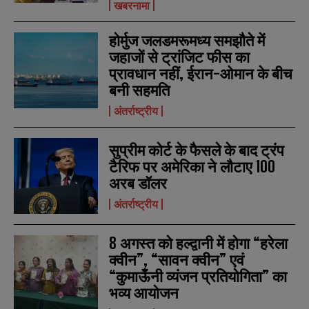
खबरनामा
r
r
s
s
होर्मुज जलडमरूमध्य समझौते में
जहाजों से ट्रांजिट फीस का
प्रावधान नहीं, ईरान-ओमान के बीच
बनी सहमति
अंतर्राष्ट्रीय
सुप्रीम कोर्ट के फैसले के बाद ट्रंप
टैरिफ पर अमेरिका ने लौटाए 100
अरब डॉलर
अंतर्राष्ट्रीय
8 अगस्त को हल्द्वानी में होगा “हरेला
क्वीन”, “सावन क्वीन” एवं
“कुमाऊँनी व्यंजन प्रतियोगिता” का
भव्य आयोजन