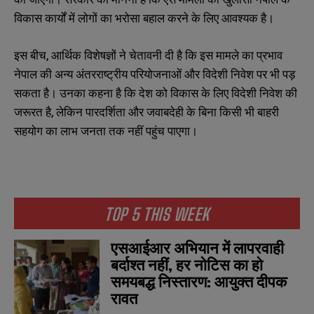
विकास कार्यों में लोगों का भरोसा बहाल करने के लिए आवश्यक है।
इस बीच, आर्थिक विशेषज्ञों ने चेतावनी दी है कि इस मामले का प्रभाव
नेपाल की अन्य अंतरराष्ट्रीय परियोजनाओं और विदेशी निवेश पर भी पड़
सकता है। उनका कहना है कि देश को विकास के लिए विदेशी निवेश की
जरूरत है, लेकिन पारदर्शिता और जवाबदेही के बिना किसी भी बाहरी
सहयोग का लाभ जनता तक नहीं पहुंच पाएगा।
N
N
a
a
m
m
e
e
TOP 5 THIS WEEK
E
E
*
*
m
m
a
a
एसआईआर अभियान में लापरवाही
i
i
N
N
बर्दाश्त नहीं, हर नोटिस का हो
l
l
u
u
*
*
समयबद्ध निस्तारण: आयुक्त दीपक
m
m
b
b
रावत
SUBMIT
SUBMIT
e
e