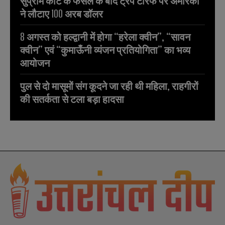
सुप्रीम कोर्ट के फैसले के बाद ट्रंप टैरिफ पर अमेरिका
ने लौटाए 100 अरब डॉलर
8 अगस्त को हल्द्वानी में होगा “हरेला क्वीन”, “सावन
क्वीन” एवं “कुमाऊँनी व्यंजन प्रतियोगिता” का भव्य
आयोजन
पुल से दो मासूमों संग कूदने जा रही थी महिला, राहगीरों
की सतर्कता से टला बड़ा हादसा