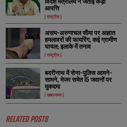
विदेश मंत्रालय ने जताई कड़ी
*
*
m
m
आपत्ति
b
b
SUBMIT
SUBMIT
e
e
राष्ट्रीय
r
r
s
s
असम-अरुणाचल सीमा पर अज्ञात
हमलावरों की फायरिंग, कई ग्रामीण
घायल; इलाके में तनाव
राष्ट्रीय
बदरीनाथ में सेना-पुलिस आमने-
सामने, मेजर समेत 15 जवानों पर
मुकदमा
खबरनामा
RELATED POSTS