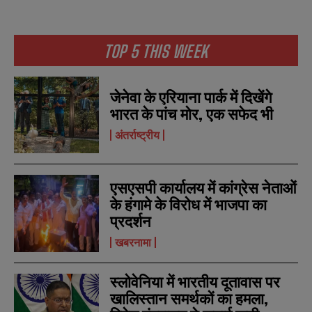
TOP 5 THIS WEEK
जेनेवा के एरियाना पार्क में दिखेंगे
भारत के पांच मोर, एक सफेद भी
अंतर्राष्ट्रीय
एसएसपी कार्यालय में कांग्रेस नेताओं
के हंगामे के विरोध में भाजपा का
N
N
प्रदर्शन
a
a
m
m
खबरनामा
e
e
E
E
*
*
m
m
स्लोवेनिया में भारतीय दूतावास पर
a
a
खालिस्तान समर्थकों का हमला,
i
i
N
N
l
l
u
u