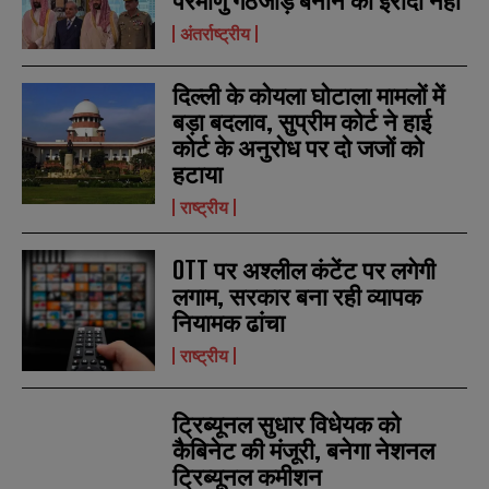
परमाणु गठजोड़ बनाने का इरादा नहीं
अंतर्राष्ट्रीय
दिल्ली के कोयला घोटाला मामलों में
बड़ा बदलाव, सुप्रीम कोर्ट ने हाई
कोर्ट के अनुरोध पर दो जजों को
हटाया
राष्ट्रीय
N
N
OTT पर अश्लील कंटेंट पर लगेगी
a
a
लगाम, सरकार बना रही व्यापक
m
m
e
e
नियामक ढांचा
E
E
*
*
m
m
राष्ट्रीय
a
a
i
i
N
N
l
l
u
u
*
*
ट्रिब्यूनल सुधार विधेयक को
m
m
b
b
कैबिनेट की मंजूरी, बनेगा नेशनल
SUBMIT
SUBMIT
e
e
ट्रिब्यूनल कमीशन
r
r